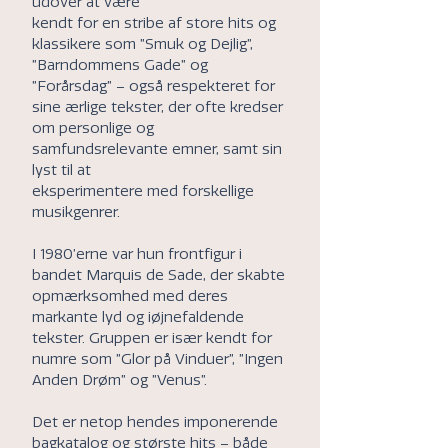
udover at være
kendt for en stribe af store hits og
klassikere som ”Smuk og Dejlig”,
”Barndommens Gade” og
”Forårsdag” – også respekteret for
sine ærlige tekster, der ofte kredser
om personlige og
samfundsrelevante emner, samt sin
lyst til at
eksperimentere med forskellige
musikgenrer.
I 1980’erne var hun frontfigur i
bandet Marquis de Sade, der skabte
opmærksomhed med deres
markante lyd og iøjnefaldende
tekster. Gruppen er især kendt for
numre som ”Glor på Vinduer”, ”Ingen
Anden Drøm” og ”Venus”.
Det er netop hendes imponerende
bagkatalog og største hits – både