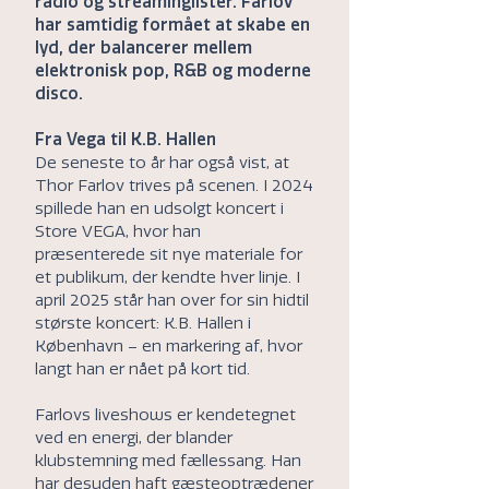
radio og streaminglister. Farlov
har samtidig formået at skabe en
lyd, der balancerer mellem
elektronisk pop, R&B og moderne
disco.
Fra Vega til K.B. Hallen
De seneste to år har også vist, at
Thor Farlov trives på scenen. I 2024
spillede han en udsolgt koncert i
Store VEGA, hvor han
præsenterede sit nye materiale for
et publikum, der kendte hver linje. I
april 2025 står han over for sin hidtil
største koncert: K.B. Hallen i
København – en markering af, hvor
langt han er nået på kort tid.
Farlovs liveshows er kendetegnet
ved en energi, der blander
klubstemning med fællessang. Han
har desuden haft gæsteoptrædener